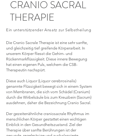
CRANIO SACRAL
THERAPIE
Ein unterstützender Ansatz zur Selbstheilung
Die Cranio Sacrale Therapie ist eine sehr sanfte,
und gleichzeitig tief greifende Körperarbeit. In
unserem Körper fliesst die Gehirn- und
Rückenmarkflüssigkeit. Diese innere Bewegung
hat einen eigenen Puls, welchem die CSB-
Therapeutin nachspürt.
Diese auch Liquor (Liquor cerebrosinalis)
genannte Flüssigkeit bewegt sich in einem System
von Membranen, die sich vom Schädel (Cranium)
durch die Wirbelsäule bis zum Kreuzbein (Sacrum)
ausdehnen, daher die Bezeichnung Cranio Sacral.
Der gezeitenähnliche craniosacrale Rhythmus im
menschlichen Körper gestattet einen wichtigen
Einblick in den Gesundheitszustand. Ziel der
Therapie über sanfte Berührungen ist der
gesunde, regelmäsige und ausbalancierte