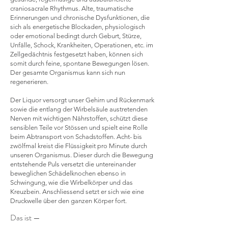
craniosacrale Rhythmus. Alte, traumatische
Erinnerungen und chronische Dysfunktionen, die
sich als energetische Blockaden, physiologisch
oder emotional bedingt durch Geburt, Stürze,
Unfälle, Schock, Krankheiten, Operationen, etc. im
Zellgedächtnis festgesetzt haben, können sich
somit durch feine, spontane Bewegungen lösen.
Der gesamte Organismus kann sich nun
regenerieren.
Der Liquor versorgt unser Gehirn und Rückenmark
sowie die entlang der Wirbelsäule austretenden
Nerven mit wichtigen Nährstoffen, schützt diese
sensiblen Teile vor Stössen und spielt eine Rolle
beim Abtransport von Schadstoffen. Acht- bis
zwölfmal kreist die Flüssigkeit pro Minute durch
unseren Organismus. Dieser durch die Bewegung
entstehende Puls versetzt die untereinander
beweglichen Schädelknochen ebenso in
Schwingung, wie die Wirbelkörper und das
Kreuzbein. Anschliessend setzt er sich wie eine
Druckwelle über den ganzen Körper fort.
Das ist —