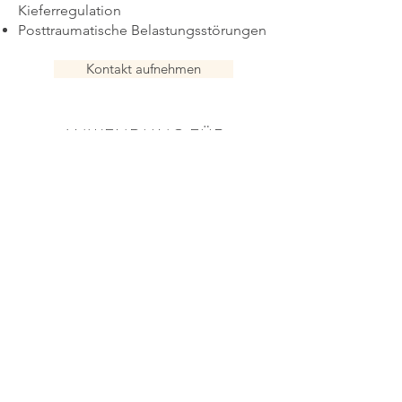
Kieferregulation
Posttraumatische Belastungsstörungen
Kontakt aufnehmen
ANWENDUNG FÜR
JUGENDLICHE &
ERWACHSENE
Wirbelsäulen und
Gelenkserkrankungen
Akute und chronische
Schmerzzustände
Rehabilitation nach Krankheiten und
Unfällen
Schleudertrauma