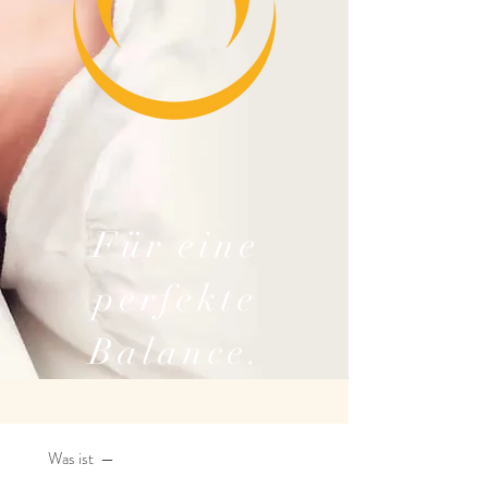
Für eine
perfekte
Balance.
Was ist —